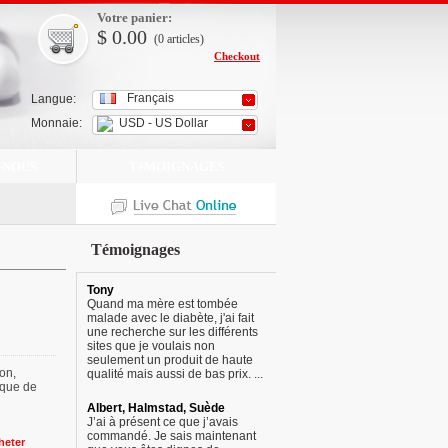
Votre panier:
$
0.00
(0
articles
)
Checkout
Français
Langue:
Monnaie:
USD - US Dollar
-NOUS
TéMOIGNAGES
Témoignages
Tony
Quand ma mère est tombée
malade avec le diabète, j'ai fait
une recherche sur les différents
sites que je voulais non
seulement un produit de haute
on,
qualité mais aussi de bas prix. ...
ique de
Albert, Halmstad, Suède
J’ai à présent ce que j’avais
commandé. Je sais maintenant
heter