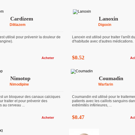
Cardizem
Lanoxin
Diltiazem
Digoxin
est utilisé pour prévenir la douleur de
Lanoxin est utilisé pour traiter l'arrêt d
'angine).
d'habitude avec d'autres médications.
$0.52
Acheter
Ac
Nimotop
Coumadin
Nimodipine
Warfarin
st un bloqueur des canaux calciques
Coumandin est utilisé pour le traiteme
our traiter et pour prévenir des
patients avec les caillots sanguins dan
au cerveau ...
extrémités inférieures, ...
$0.47
Acheter
Ac