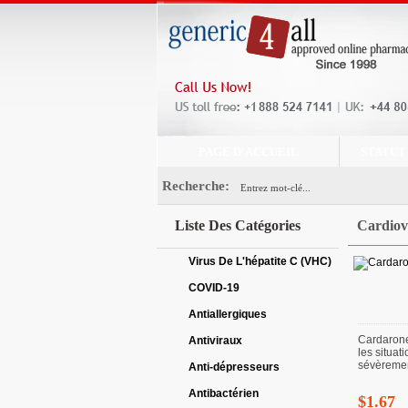
PAGE D'ACCUEIL
STATUT
Recherche:
Liste Des Catégories
Cardiov
Virus De L'hépatite C (VHC)
COVID-19
Antiallergiques
Cardarone 
Antiviraux
les situati
sévèrement
Anti-dépresseurs
Antibactérien
$1.67