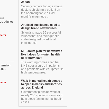
Japan
Security camera footage shows
doctors shielding a patient on
the operating table as last
month's magnitude ...
aute
les adultes
Artificial Intelligence used to
design brand new viruses
Scientists made 16 successful
heter
viruses that had their genetic
code designed by artificial
intelligence.
NHS must plan for heatwaves
like it does for winter, health
secretary says
The warning comes after the
e tension
NHS sees a surge in patients
risque
and problems with equipment in
high temperatures.
Walk-in mental health centres
heter
to open in banks and libraries
across England
Government plans network of
nearly 200 specialist services to
help those facing mental health
crises.