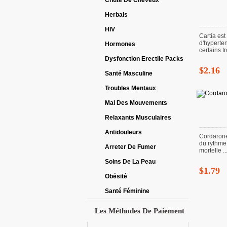
Chute De Cheveux
Herbals
HIV
Cartia est
d'hyperten
Hormones
certains tr
Dysfonction Erectile Packs
$2.16
Santé Masculine
Troubles Mentaux
Mal Des Mouvements
Relaxants Musculaires
Antidouleurs
Cordarone 
du rythme 
Arreter De Fumer
mortelle ..
Soins De La Peau
$1.79
Obésité
Santé Féminine
Les Méthodes De Paiement