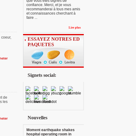
que vous êtes dignes de
confiance. Merci, et je vous
recommanderai à tous mes amis
et connaissances cherchant à
faire ...
Lire plus
u coeur,
ESSAYEZ NOTRES ED
PAQUETES
heter
Signets social:
nt de
s les
Nouvelles
heter
Moment earthquake shakes
hospital operating room in