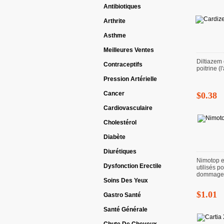
Antibiotiques
Arthrite
Asthme
Meilleures Ventes
Diltiazem 
Contraceptifs
poitrine (l
Pression Artérielle
Cancer
$0.38
Cardiovasculaire
Cholestérol
Diabète
Diurétiques
Nimotop e
Dysfonction Erectile
utilisés p
dommages 
Soins Des Yeux
$1.01
Gastro Santé
Santé Générale