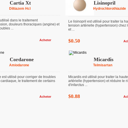
Cartia Xt
Lisinopril
Diltiazem Hcl
Hydrochlorothiazide
 utilisé dans le traitement
Le lisinopril est utilisé pour traiter la h
sion, douleurs thoraciques (angine) et
tension artérielle (hypertension) chez 
oubles ...
et ...
$0.50
Acheter
Ac
Cordarone
Micardis
Amiodarone
Telmisartan
est utilisé pour corriger de troubles
Micardis est utilisé pour traiter la haut
cardiaque, le traitement de certains
artérielle (hypertension) et réduire le 
.
d'infarctus ...
$0.88
Acheter
Ac