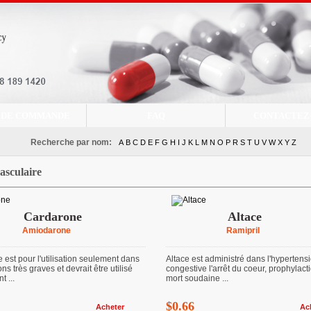
 DE COMMANDE
FAQ
CONTACTEZ
Recherche par nom:
A
B
C
D
E
F
G
H
I
J
K
L
M
N
O
P
R
S
T
U
V
W
X
Y
Z
asculaire
Cardarone
Altace
Amiodarone
Ramipril
est pour l'utilisation seulement dans
Altace est administré dans l'hypertensi
ons très graves et devrait être utilisé
congestive l'arrêt du coeur, prophylact
 ...
mort soudaine ...
$0.66
Acheter
Ac